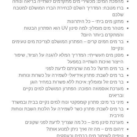
מהפכת המים: מכשירי מים מתקדמים לשתייה בריאה ונוחה
ברז מטבח: המדריך השלם לבחירת הברז המושלם למטבח
שלכם
מתקן מים ביתי – כל היתרונות
מטהר מים מומלץ: למה סינון UV הוא הפתרון הבטוח
והמתקדם ביותר היום?
בר מים חמים קרים – הפתרון המושלם לצריכת מים טעימים
ונקיים!
מסנן מים תעשייתי: המדריך המלא להגנה על הציוד, שיפור
הייצור ואיכות השתייה במפעל
בר מים חדש? כל מה שרציתם לדעת לפני
בר מים לשבת: פתרון אידיאלי לשמירה על כשרות ונוחות
בר מים זול ומומלץ: איכות ללא פשרות במחיר הוגן
מערכת אוסמוזה הפוכה: הפתרון המושלם למים נקיים
ובריאים
מיני בר מים: פתרון קומפקטי ונוח למים נקיים בבית ובמשרד
בר מים לשבת: פתרון כשר לשמירה על הלכות השבת ונוחות
מירבית
מערכת סינון מים – כל מה שצריך לדעת לפני שקונים
זיהום מים – מה זה ואיך ניתן למנוע אותו?
טיפים לשימור מים בבתים ובעסקים