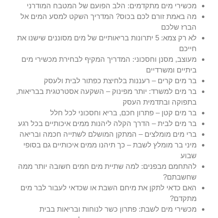
מכשירי מים מתקדמים: הלב הפועם של המטבח המודרני
מה באמת זורם לכם בכוס? המדריך השקט למסע המים אל
הברז שלכם
לא רק צמא: 5 יתרונות בריאותיים של מים מסוננים שישנו את
חייכם
מעוצב, מסנן וחסכוני: המדריך המקיף לבחירת מכשירי מים
ביתיים ומשרדיים
בר מים קרים – רעננות בלחיצת כפתור לבית ולעסק
בר מים למשרד: יותר מפינוק – השקעה אסטרטגית בבריאות,
בתפוקה ובתדמית העסק
בר מים קטן – פתרון חכם, בריא וחסכוני לכל חלל
בר מים לבית – הדרך הקלה ליהנות ממים איכותיים בכל רגע
ברי מים מומלצים – המתקן המושלם לשתייה חכמה ובריאה
מיני בר מומלץ לשבת – כך תיהנו ממים איכותיים גם בסופי
שבוע
להתחמם מבפנים: למה שתיית מים חמים חשובה יותר ממה
שחשבתם?
האם כדאי לתקן את מיחם השבת או שכדאי לעבור לבר מים
מתקדם?
מכשירי מים לשבת: פתרון כשר לנוחות ובריאות בבית