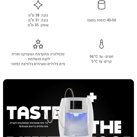
גובה: 38 ס”מ
40-50 כוסות בשעה
גובה: 31 ס”מ
עומק: 35 ס”מ
טכנולוגיה מתקדמת המעניקה חווית
חמים - עד 96°C
לקוח מושלמת -
קרים- עד 5°C
מים צלולים וטעימים בלחיצת כפתור