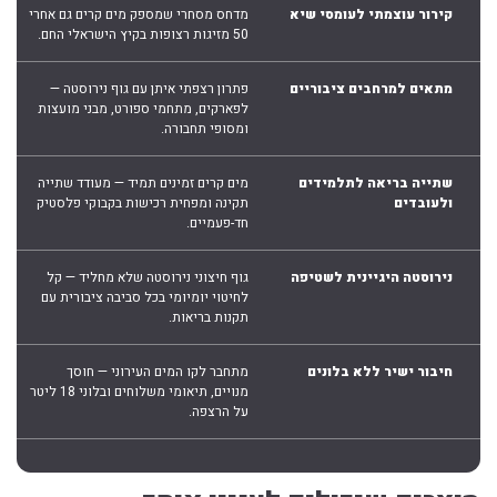
קירור עוצמתי לעומסי שיא
מדחס מסחרי שמספק מים קרים גם אחרי
50 מזיגות רצופות בקיץ הישראלי החם.
מתאים למרחבים ציבוריים
פתרון רצפתי איתן עם גוף נירוסטה —
לפארקים, מתחמי ספורט, מבני מועצות
ומסופי תחבורה.
שתייה בריאה לתלמידים
מים קרים זמינים תמיד — מעודד שתייה
ולעובדים
תקינה ומפחית רכישות בקבוקי פלסטיק
חד-פעמיים.
נירוסטה היגיינית לשטיפה
גוף חיצוני נירוסטה שלא מחליד — קל
לחיטוי יומיומי בכל סביבה ציבורית עם
תקנות בריאות.
חיבור ישיר ללא בלונים
מתחבר לקו המים העירוני — חוסך
מנויים, תיאומי משלוחים ובלוני 18 ליטר
על הרצפה.