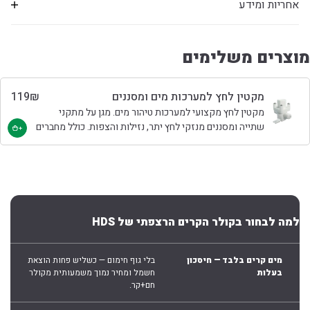
אחריות ומידע
מוצרים משלימים
מקטין לחץ למערכות מים ומסננים
₪
119
מקטין לחץ מקצועי למערכות טיהור מים. מגן על מתקני
שתייה ומסננים מנזקי לחץ יתר, נזילות והצפות. כולל מחברים
מהירים להתקנה פשוטה ובטוחה. מתאים למתקני מים, מיני
ברים ומערכות סינון מצמצם משמעותית את הסיכון להצפות
כתוצאה מלחץ מים עודף!
למה לבחור בקולר הקרים הרצפתי של HDS
מים קרים בלבד — חיסכון
בלי גוף חימום — כשליש פחות הוצאת
בעלות
חשמל ומחיר נמוך משמעותית מקולר
חם+קר.