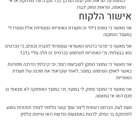
להתנות על הוראות חוק הגנת הצרכן. בכל מקרה של מחלוקת או אי
התאמה, הוראות החוק יגברו.
אישור הלקוח
אני מאשר כי טופס גילוי זה ותעודת האחריות המצורפת אליו נמסרו לי
במעמד ההתקנה.
אני מאשר כי פרטי כרטיס האשראי שמסרתי לחברה נכונים, כי הכרטיס
הוא בבעלותי, וכי האחריות לשימוש בכרטיס זה חלה עליי בלבד.
אני מאשר כי המוצר הותקן לשביעות רצוני, וכי קיבלתי הדרכה מפורטת
באשר לאופן השימוש במוצר, לאחר שקראתי את תוכנה של תעודת
האחריות.
אני מאשר כי המוצר סופק לי במועד, וכי במועד האספקה לא מצאתי בו
פגם ו/או אי התאמה.
מעת לעת, חברתנו רשאית ליצור עמך קשר טלפוני לצורך תזכורות בנוגע
לתחזוקת בר המים, לרבות באמצעות הודעות ו/או שיחות טלפון.