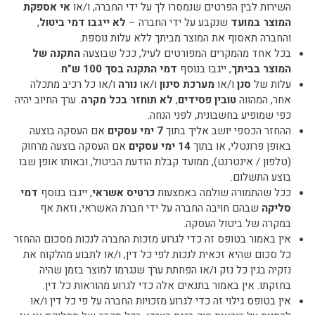
השירות לבין הפרטים שנמסרו לך על ידי החברה, ו/או
אי אספקת
המוצר במועד
שנקבע על ידי החברה –
לא ייגבו דמי ביטול
,
והחברה תאסוף את המוצר מביתך ללא עלות נוספת.
בכל אחד מהמקרים המפורטים לעיל, ככל שבוצעה
התקנה של
המוצר בביתך
, ייגבו בנוסף
דמי התקנה בסך 100 ש”ח
.
עלות של
סנן
ו/או
מערכת סינון
ו/או
נורה
ו/או כל רכיב מתכלה
אחר, המהווה
טובין פסידים
,
לא תוחזר בכל מקרה
. ערך החיוב יהיה
כפי שמופיע בחשבונית, לפני הנחה.
ההחזר הכספי יושב אליך בתוך
7 ימי עסקים
אם העסקה בוצעה
באופן פרונטלי, או בתוך
14 ימי עסקים
אם העסקה בוצעה מרחוק
(טלפון / אינטרנט), ממועד קבלת הודעת הביטול, ובאותו אופן שבו
בוצע התשלום.
ככל שהתמורה שולמה באמצעות
כרטיס אשראי
, ייגבו בנוסף
דמי
סליקה
שבהם חויבה החברה על ידי חברת האשראי, וזאת אף
במקרה של ביטול העסקה.
אין באמור בטופס זה כדי לגרוע מזכות החברה לנכות מסכום ההחזר
כל סכום שהיא זכאית לנכות לפי כל דין, ו/או לתבוע מהלקוח את
נזקיה בגין כל נזק ו/או הפחתת ערך שנגרמו למוצר בזמן שהיה
בחזקתו. אין באמור בתנאים אלה כדי לגרוע מהוראות כל דין.
אין בטופס גילוי זה כדי לגרוע מזכויות החברה על פי כל דין ו/או