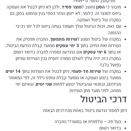
ושיקום), התשי”ט–1959.
מובהר כי
הסנן
נחשב ל
מוצר פסיד
, ולכן לא ניתן לבטל את העסקה
ביחס למוצר זה. כלומר, לא יינתן החזר כספי בגין שימוש בסנן, גם
במקרה של ביטול העסקה.
עם זאת, זכות הביטול שלך תעמוד בעינה ביחס לכל יתר רכיבי
ההזמנה.
במקרה של ביטול הנוגע ל
שירות מתמשך
, החברה תפסיק את
השירות ואת החיוב בתוך
3 ימי עסקים
ממועד קבלת הודעת הביטול,
או בתוך
6 ימי עסקים
אם ההודעה נמסרה לחברה בדואר רשום.
במקרה כזה יהיה עליך לשלם תמורה יחסית בגין השירות שניתן
בפועל בלבד.
במקרה של
שירות חד-פעמי
, ניתן לבטל את השירות בתוך
14 ימים
ממועד ביצוע העסקה או ממועד קבלת טופס גילוי זה, לפי המאוחר
מביניהם, ובתנאי שהביטול יבוצע לפחות
שני ימים
, שאינם ימי
מנוחה, לפני מועד מתן השירות.
דרכי הביטול
ניתן למסור הודעת ביטול באחת מהדרכים הבאות:
בעל פה – טלפונית או במשרדי החברה
בדואר רשום