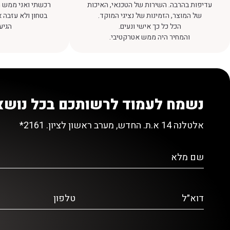
עדיפות בהרבה. השירות של הטכנאי, האיכות
רכשתי ואני ממש מ
של המוצר, הזמינות של נציגי המוקד.
בטחון ולא עזבה 
הכל כל כך אישי ונעים.
הגיע
והמחיר היה ממש אטרקטיבי.
נשמח לעמוד לרשותכם בכל נושא
אלטלנה 14 א.ת. החדש, מערב ראשון לציון. 2161*
שם מלא
דוא״ל
טלפון