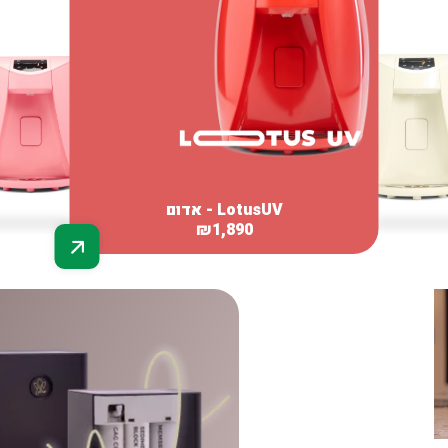
₪
1,890
₪
1,890
LotusUV - אדום
₪
1,890