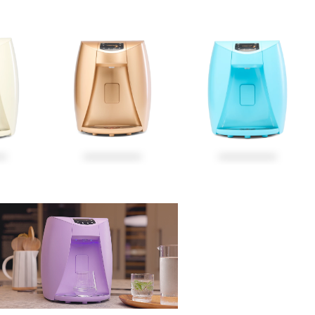
₪
1,890
₪
1,890