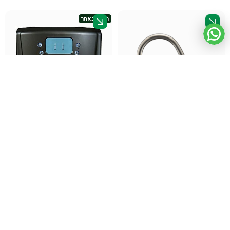
חדש באתר
ברז סטיק יוקרתי למערכת
Mehadrin Shabbat
תת־כיורית
בר מים לשבת עם תפוקה גבוהה
₪
899
₪
1,790