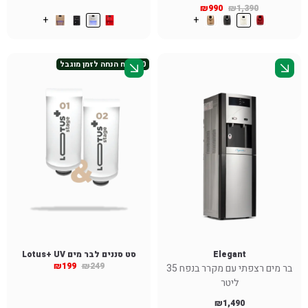
₪
990
₪
1,390
+
+
50 ש״ח הנחה לזמן מוגבל
Elegant
סט סננים לבר מים Lotus+ UV
₪
199
₪
249
בר מים רצפתי עם מקרר בנפח 35
ליטר
₪
1,490