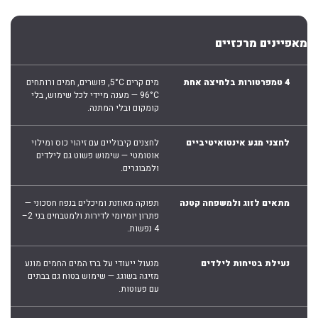
מאפיינים מרכזיים
4 טמפרטורות בלחיצה אחת
מים קרים 5°C, פושרים, חמים ורותחים
96°C — מענה מיידי לכל שימוש, בלי
קומקום ובלי המתנה.
לחצני מגע אינטואיטיביים
לחצנים קיבוליים עם זיהוי כוס ומילוי
אוטומטי — שימוש פשוט גם לילדים
ולמבוגרים.
מתאים לזוג ולמשפחה קטנה
תפוקה מאוזנת ומיכלים בנפח חסכוני —
פתרון יומיומי לדירות ולמטבחים בני 2–
4 נפשות.
נעילת בטיחות לילדים
מנעול ייעודי על ברז המים החמים מונע
מזיגה בשוגג — שימוש בטוח גם בבתים
עם פעוטות.