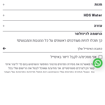
חנות
HDS Water
עזרה
הרשמה לניוזלטר
כך תוכלו להיות מעודכנים ראשונים על כל ההטבות והמבצעים!
דוא׳׳ל
אני מסכימ/ה לקבל דיוור באימייל
אני מאשר/ת את מסירת הפרטים מרצוני החופשי והשימוש בהם כדי ליצור איתי
קשר וכן לצרכים סטטיסטיים. אני מודע/ת שאוכל לבטל את הרישום שלי בכל
עת, ושעל מסירת הפרטים שלי והשימוש בהם תחול
מדיניות הפרטיות
של האתר
Developed by Matat Technologies ltd
Art by kerensoref.com