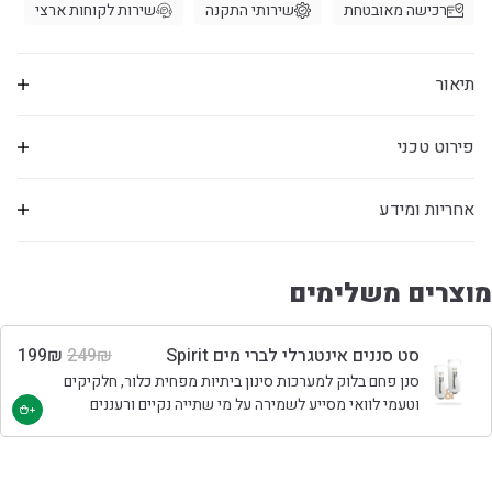
רכישה מאובטחת
שירותי התקנה
שירות לקוחות ארצי
תיאור
פירוט טכני
אחריות ומידע
מוצרים משלימים
סט סננים אינטגרלי לברי מים Spirit
₪
249
₪
199
סנן פחם בלוק למערכות סינון ביתיות מפחית כלור, חלקיקים
וטעמי לוואי מסייע לשמירה על מי שתייה נקיים ורעננים