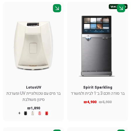
חדש באתר
LotusUV
Spirit Sparkling
בר סודה חכם 3 ב־1 לבית ולמשרד
בר מים עם טכנולוגיית UV ומערכת
סינון משולבת
₪
4,900
₪
5,900
₪
1,890
+