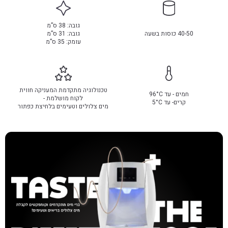
גובה: 38 ס”מ
40-50 כוסות בשעה
גובה: 31 ס”מ
עומק: 35 ס”מ
טכנולוגיה מתקדמת המעניקה חווית
חמים - עד 96°C
לקוח מושלמת -
קרים- עד 5°C
מים צלולים וטעימים בלחיצת כפתור