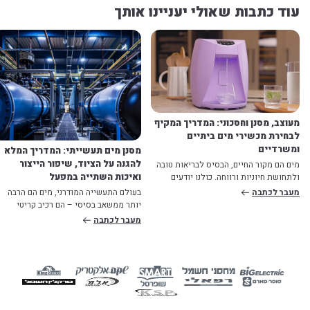
עוד כתבות שאולי יעניינו אותך
מעוצב, מסנן וחסכוני: המדריך המקיף
לבחירת מכשירי מים ביתיים
ומשרדיים
מסנן מים תעשייתי: המדריך המלא
להגנה על הציוד, שיפור הייצור
מים הם מקור החיים, הבסיס לבריאות טובה
ואיכות השתייה במפעל
ולתחושת חיוניות ורווחה. כולנו יודעים
שעלינו לשתות יותר, אך בעידן המודרני,
בעולם התעשייה המודרני, מים הם הרבה
מעבר לכתבה
השאלה היא
יותר ממשאב בסיסי – הם רכיב קריטי
בשרשרת הייצור. בין אם מדובר במפעלי מזו
מעבר לכתבה