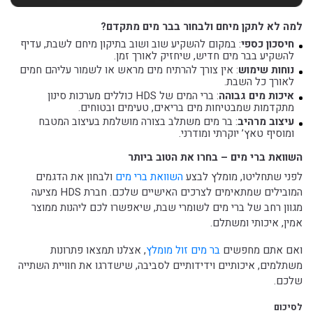
למה לא לתקן מיחם ולבחור בבר מים מתקדם?
חיסכון כספי
: במקום להשקיע שוב ושוב בתיקון מיחם לשבת, עדיף
להשקיע בבר מים חדיש, שיחזיק לאורך זמן.
נוחות שימוש
: אין צורך להרתיח מים מראש או לשמור עליהם חמים
לאורך כל השבת.
איכות מים גבוהה
: ברי המים של HDS כוללים מערכות סינון
מתקדמות שמבטיחות מים בריאים, טעימים ובטוחים.
עיצוב מרהיב
: בר מים משתלב בצורה מושלמת בעיצוב המטבח
ומוסיף טאץ’ יוקרתי ומודרני.
השוואת ברי מים – בחרו את הטוב ביותר
לפני שתחליטו, מומלץ לבצע
השוואת ברי מים
ולבחון את הדגמים
המובילים שמתאימים לצרכים האישיים שלכם. חברת HDS מציעה
מגוון רחב של ברי מים לשומרי שבת, שיאפשרו לכם ליהנות ממוצר
אמין, איכותי ומשתלם.
ואם אתם מחפשים
בר מים זול מומלץ
, אצלנו תמצאו פתרונות
משתלמים, איכותיים וידידותיים לסביבה, שישדרגו את חוויית השתייה
שלכם.
לסיכום