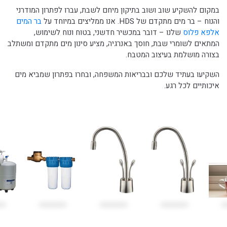
במקום להשקיע שוב ושוב בתיקון מיחם לשבת, עברו לפתרון המודרני
והנוח – בר מים מתקדם של HDS. אנו ממליצים במיוחד על
בר המים
אלפא פלוס
שלנו – דובר במכשיר חדשני, בטוח ונוח לשימוש,
המתאים לשומרי שבת, חוסך באנרגיה, מציע סינון מים מתקדם ומשתלב
בצורה מושלמת בעיצוב המטבח.
השקיעו בעתיד שלכם ובבריאות המשפחה, ובחרו בפתרון שמביא מים
איכותיים לכל רגע.
99
99
₪
1,470
₪
4,900
₪
899