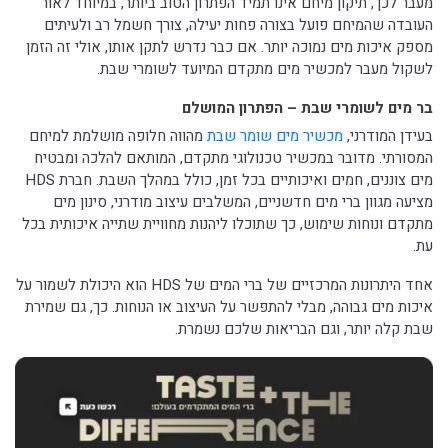
מעבר לכך, תיקון מיחם אינו תמיד הפתרון הטוב ביותר, במיוחד לאור
העובדה שהמיחם פועל בצורה פחות יעילה, צורך חשמל רב ולעיתים
מספק איכות מים נמוכה יותר. אם כבר נדרש לתקן אותו, אולי זה הזמן
לשקול מעבר למכשיר מים מתקדם המיועד לשומרי שבת.
בר מים לשומרי שבת – הפתרון המושלם
בעידן המודרני,
מכשיר מים שומר שבת
מהווה חלופה מושלמת למיחם
המסורתי. מדובר במכשיר טכנולוגי מתקדם, המותאם להלכה ומבטיח
מים צוננים, חמים ואיכותיים בכל זמן, כולל במהלך השבת. חברת HDS
מציעה מגוון ברי מים חדשניים, המשלבים עיצוב מודרני, סינון מים
מתקדם ונוחות שימוש, כך שתוכלו ליהנות מחוויית שתייה איכותית בכל
עת.
אחד היתרונות המרכזיים של ברי המים של HDS הוא היכולת לשמור על
איכות מים גבוהה, מבלי להתפשר על העיצוב או הנוחות. כך, גם שמירת
שבת קלה יותר, וגם הבריאות שלכם נשמרת.