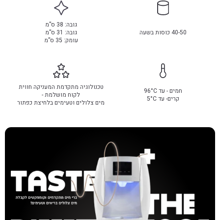
גובה: 38 ס”מ
40-50 כוסות בשעה
גובה: 31 ס”מ
עומק: 35 ס”מ
טכנולוגיה מתקדמת המעניקה חווית
חמים - עד 96°C
לקוח מושלמת -
קרים- עד 5°C
מים צלולים וטעימים בלחיצת כפתור