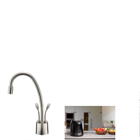
₪
899
₪
1,490