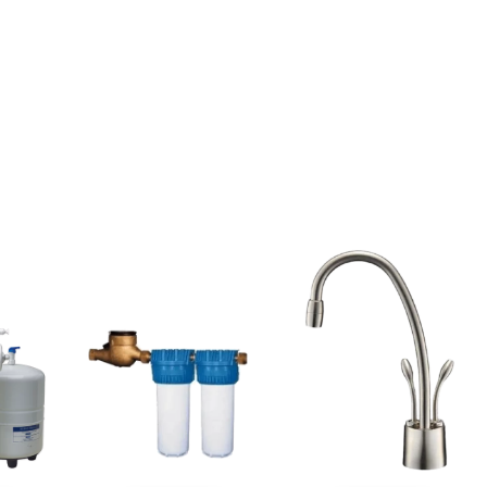
₪
1,470
₪
4,900