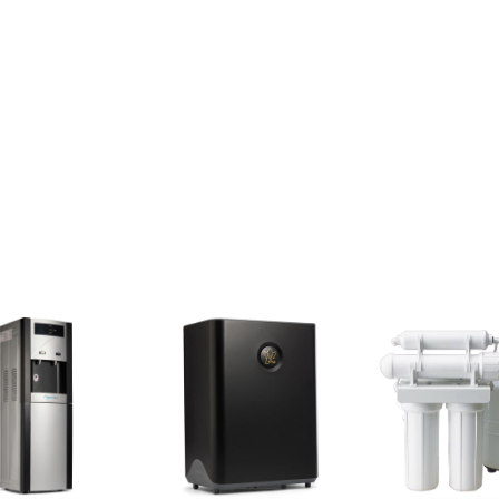
₪
1,890
₪
1,199
₪
1,499