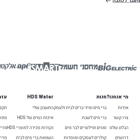
מעבר לכתבה
מי אנחנו?
חנות
HDS Water
עזר
אודות
ברי מים ומיני ברים לבית ולעסק
החשבון שלי
תקנו
צרו קשר
ברי מים לשבת
איכות המים של HDS
מפת
הבלוג שלנו
סננים ופילטרים לבר מים
נקודות מכירה למוצרי HDS
מדינ
דרושים
קולרים לעסקים ומוסדות
השוואת ברי מים לבית
מדינ