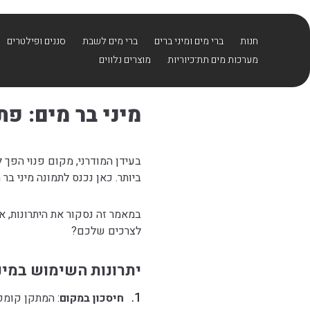
בחזרה למעלה
Skip to Content
חנות
ברי מים ומיני ברים
ברי מים לשבת
סננים ופילטרים
מערכות מים תת־כיוריות
מוצרים נלווים
מיני בר מים: פת
בעידן המודרני, מקום פנוי הפך ל
ביותר. כאן נכנס לתמונה מיני ב
במאמר זה נסקור את היתרונות, 
לצרכים שלכם?
יתרונות השימוש במינ
חיסכון במקום
: המתקן קומפ