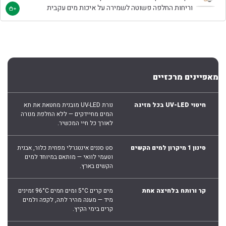
וריחות החלפה פשוטה לשמירה על איכות מים עקבית
מאפיינים מרכזיים
חיטוי UV-LED בכל מזיגה
נורת UV-LED מובנית מחטאת את תא
המים מחיידקים — ללא החלפת מנורה
לאורך כל חיי המכשיר.
סינון 1 מיקרון למים הקשים
סט סננים אינטגרלי מפחית כלור, אבנית
וטעמי לוואי — מותאם במיוחד למים
הקשים בארץ.
קר ורותח בלחיצה אחת
מים קרים 5°C ומים חמים 96°C זמינים
מיד — מענה מהיר לתה, לקפה ולמים
קרים בימי הקיץ.