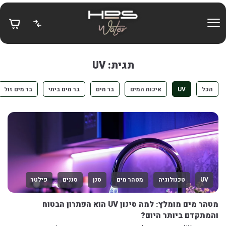
בחזרה למעלה
Skip to Content
תגית: UV
הכל
UV
איכות המים
בר מים
בר מים ביתי
בר מים זול
UV
טכנולוגיה
מטהר מים
סנן
סננים
פילטר
מטהר מים מומלץ: למה סינון UV הוא הפתרון הבטוח
והמתקדם ביותר היום?