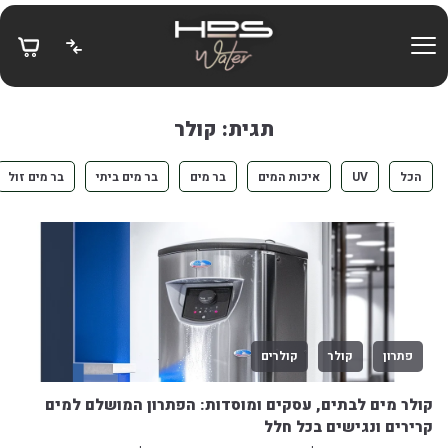
בחזרה למעלה
Skip to Content
תגית: קולר
הכל
UV
איכות המים
בר מים
בר מים ביתי
בר מים זול
פתרון
קולר
קולרים
קולר מים לבתים, עסקים ומוסדות: הפתרון המושלם למים
קרירים ונגישים בכל חלל