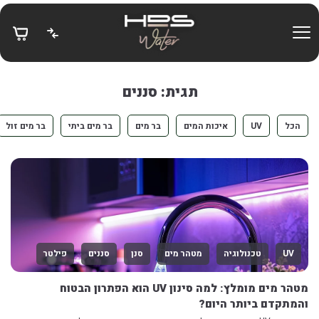
בחזרה למעלה
Skip to Content
תגית: סננים
הכל
UV
איכות המים
בר מים
בר מים ביתי
בר מים זול
UV
טכנולוגיה
מטהר מים
סנן
סננים
פילטר
מטהר מים מומלץ: למה סינון UV הוא הפתרון הבטוח
והמתקדם ביותר היום?