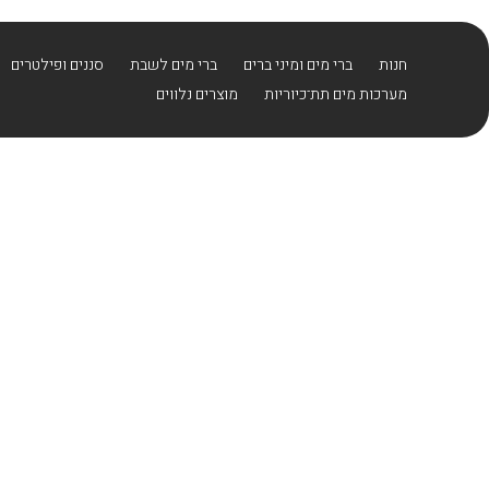
בחזרה למעלה
Skip to Content
חנות
ברי מים ומיני ברים
ברי מים לשבת
סננים ופילטרים
מערכות מים תת־כיוריות
מוצרים נלווים